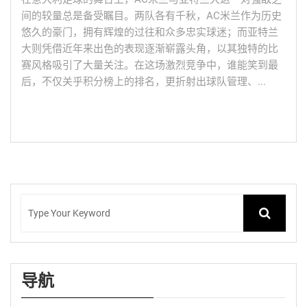
间的较量总是备受瞩目。两队各有千秋，AC米兰作为历史
悠久的豪门，拥有辉煌的过往和众多忠实球迷；而亚特兰
大则凭借近年来出色的表现逐渐崭露头角，以其独特的比
赛风格吸引了大量关注。在这场激烈竞争中，谁能笑到最
后，不仅关乎积分榜上的排名，更折射出球队管理、...
导航