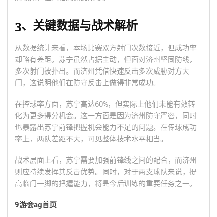
3、关键数据与战术解析
从数据统计来看，本场比赛双方射门次数接近，但成功率
却略有差距。苏宁虽然占据主动，但面对济州坚固防线，
多次射门被扑出。而济州凭借快速反击多次威胁对方大
门，这说明他们在防守反击上做得非常成功。
在控球率方面，苏宁高达60%，但实际上他们未能有效转
化为更多得分机会。这一方面是因为济州防守严密，同时
也暴露出苏宁前锋把握机会能力不足的问题。在传球成功
率上，两队差距不大，可见整体技术水平相当。
战术层面上看，苏宁需要加强前锋线之间的配合，而济州
则应持续发挥其反击优势。同时，对于两支球队来说，提
高临门一脚的把握能力，将是今后训练的重要任务之一。
9游会ag首页