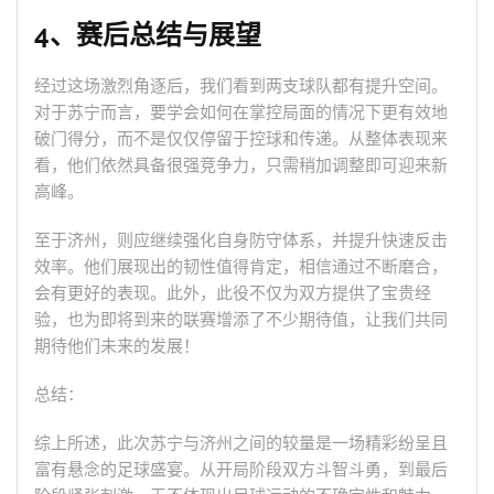
4、赛后总结与展望
经过这场激烈角逐后，我们看到两支球队都有提升空间。
对于苏宁而言，要学会如何在掌控局面的情况下更有效地
破门得分，而不是仅仅停留于控球和传递。从整体表现来
看，他们依然具备很强竞争力，只需稍加调整即可迎来新
高峰。
至于济州，则应继续强化自身防守体系，并提升快速反击
效率。他们展现出的韧性值得肯定，相信通过不断磨合，
会有更好的表现。此外，此役不仅为双方提供了宝贵经
验，也为即将到来的联赛增添了不少期待值，让我们共同
期待他们未来的发展！
总结：
综上所述，此次苏宁与济州之间的较量是一场精彩纷呈且
富有悬念的足球盛宴。从开局阶段双方斗智斗勇，到最后