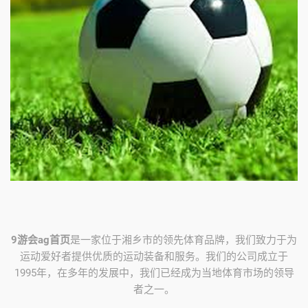
9游会ag首页
是一家位于湘乡市的领先体育品牌，我们致力于为
运动爱好者提供优质的运动装备和服务。我们的公司成立于
1995年，在多年的发展中，我们已经成为当地体育市场的领导
者之一。