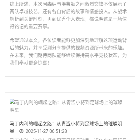
综上所述，本次阿森纳与埃弗顿之间激烈交锋不仅展示了
两队卓越技艺，还有各自背后的故事和情感投入。从战术
解析到关键时刻，再到优秀个人表现，都说明这是一场值
得铭记的重要赛事。
希望通过本文，各位读者能够更加深刻地理解这项运动背
后的魅力，并享受到分享提供的视频资源所带来的乐趣。
在未来，我们期待两队能够继续保持高水平竞技状态，为
我们奉献更多惊喜！
马丁内利的崛起之路：从青涩小将到足球场上的璀璨明
星
2025-11-27 06:51:28