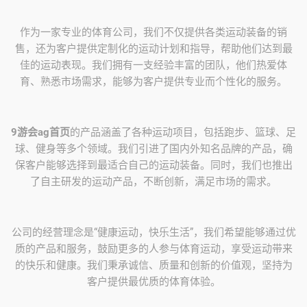
作为一家专业的体育公司，我们不仅提供各类运动装备的销
售，还为客户提供定制化的运动计划和指导，帮助他们达到最
佳的运动表现。我们拥有一支经验丰富的团队，他们热爱体
育、熟悉市场需求，能够为客户提供专业而个性化的服务。
9游会ag首页
的产品涵盖了各种运动项目，包括跑步、篮球、足
球、健身等多个领域。我们引进了国内外知名品牌的产品，确
保客户能够选择到最适合自己的运动装备。同时，我们也推出
了自主研发的运动产品，不断创新，满足市场的需求。
公司的经营理念是“健康运动，快乐生活”，我们希望能够通过优
质的产品和服务，鼓励更多的人参与体育运动，享受运动带来
的快乐和健康。我们秉承诚信、质量和创新的价值观，坚持为
客户提供最优质的体育体验。