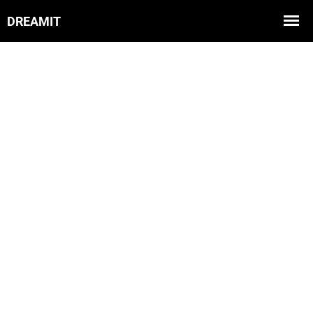
体育热点
首页
体育热点
阿森纳与埃弗顿精彩对决回顾及比赛下
载链接分享