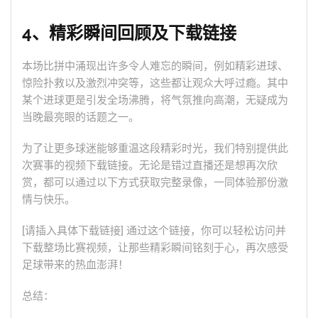
4、精彩瞬间回顾及下载链接
本场比拼中涌现出许多令人难忘的瞬间，例如精彩进球、
惊险扑救以及激烈冲突等，这些都让观众大呼过瘾。其中
某个进球更是引发全场沸腾，将气氛推向高潮，无疑成为
当晚最亮眼的话题之一。
为了让更多球迷能够重温这段精彩时光，我们特别提供此
次赛事的视频下载链接。无论是错过直播还是想再次欣
赏，都可以通过以下方式获取完整录像，一同体验那份激
情与快乐。
[请插入具体下载链接] 通过这个链接，你可以轻松访问并
下载整场比赛视频，让那些精彩瞬间铭刻于心，再次感受
足球带来的热血澎湃！
总结：