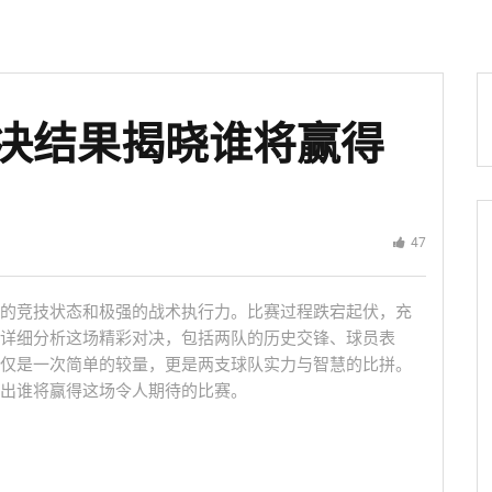
决结果揭晓谁将赢得
47
的竞技状态和极强的战术执行力。比赛过程跌宕起伏，充
详细分析这场精彩对决，包括两队的历史交锋、球员表
仅是一次简单的较量，更是两支球队实力与智慧的比拼。
出谁将赢得这场令人期待的比赛。