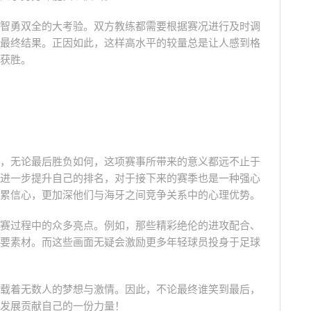
智勇双全的大考验。双方教练都需要根据赛况进行及时调
最终结果。正因如此，这样高水平的较量总是让人感到格
获胜。
，无论最后胜负如何，这项赛事所带来的意义都远不止于
进一步提升自己的排名，对于接下来的赛季也是一种强心
累信心，更加深他们与海牙之间竞争关系中的心理优势。
赛过程中的众多亮点。例如，那些精彩绝伦的进攻配合、
要素材。而这些画面无疑会激励更多年轻球员投身于足球
载着无数人的梦想与激情。因此，不论最终谁笑到最后，
发展贡献自己的一份力量！