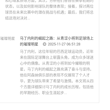
和心理素质等方面；其次，分析他们各自在赛季初期的
状态，以及如何影响球队的整体表现；接着，探讨两位
球员在未来比赛中的潜在挑战与机遇；最后，我们将总
结这场对决对...
马丁内利的崛起之路：从青涩小将到足球场上
的璀璨明星
2025-11-27 06:51:28
马丁内利，这位年轻的巴西足球运动员，近年
来在国际足球舞台上崭露头角，成为众多球迷
心中的偶像。从青涩的小将到如今耀眼的明
星，马丁内利的崛起之路充满了奋斗与坚持。
他在阿森纳俱乐部的表现不仅展现了个人才
华，更为球队带来了希望与激情。本文将从四
个方面详细探讨马丁内利的成长历程，包括他
的早期经历、职业生涯起步...