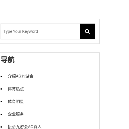
导航
介绍AG九游会
体育热点
体育明星
企业服务
接洽九游会AG真人