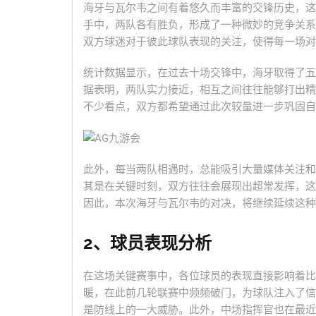
海牙与瓦尔韦之间有着悠久而丰富的交锋历史，这
手中，两队各有胜负，形成了一种微妙的竞争关系
双方球迷对于彼此球队表现的关注，使得每一场对
统计数据显示，在过去十场交锋中，海牙取得了五
据表明，两队实力接近，相互之间往往能够打出精
不少看点，双方都希望通过此次较量进一步巩固自
此外，每当两队相遇时，总能吸引大量媒体关注和
其是在关键时刻，双方往往会展现出超常发挥，这
因此，本次海牙与瓦尔韦的对决，将继续延续这种
2、球员表现分析
在这场关键赛事中，各位球员的表现直接影响着比
暖，在此前几轮联赛中频频破门，为球队注入了信
是防线上的一大威胁。此外，中场指挥官也在最近