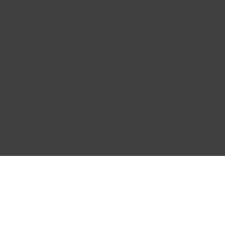
体育热点
首页
体育热点
海牙与瓦尔韦的对决结果揭晓谁将赢得这场精彩比