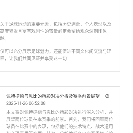
关于足球运动的重要元素，包括历史渊源、个人表现以及
高度紧张且富有戏剧性的较量必定会留给观众深刻印象，
越。
仅可以充分展示足球魅力，还能促进不同文化间交流与理
程，让我们共同见证并享受这一切！
佩特捷德与恩比的精彩对决分析及赛季前景展望
2025-11-26 06:52:08
本文将对佩特捷德与恩比的精彩对决进行深入分析，并
展望两位球员在本赛季的前景。首先，我们将回顾两位
球员在比赛中的表现，包括他们的技术特点、战术运用