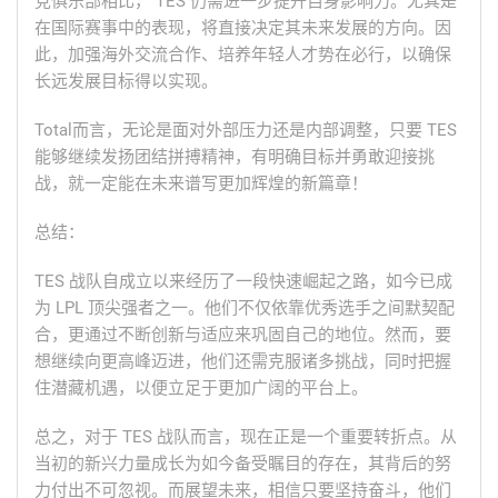
竞俱乐部相比， TES 仍需进一步提升自身影响力。尤其是
在国际赛事中的表现，将直接决定其未来发展的方向。因
此，加强海外交流合作、培养年轻人才势在必行，以确保
长远发展目标得以实现。
Total而言，无论是面对外部压力还是内部调整，只要 TES
能够继续发扬团结拼搏精神，有明确目标并勇敢迎接挑
战，就一定能在未来谱写更加辉煌的新篇章！
总结：
TES 战队自成立以来经历了一段快速崛起之路，如今已成
为 LPL 顶尖强者之一。他们不仅依靠优秀选手之间默契配
合，更通过不断创新与适应来巩固自己的地位。然而，要
想继续向更高峰迈进，他们还需克服诸多挑战，同时把握
住潜藏机遇，以便立足于更加广阔的平台上。
总之，对于 TES 战队而言，现在正是一个重要转折点。从
当初的新兴力量成长为如今备受瞩目的存在，其背后的努
力付出不可忽视。而展望未来，相信只要坚持奋斗，他们