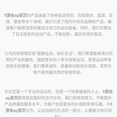
9游会ag首页
的产品涵盖了各种运动项目，包括跑步、篮球、足
球、健身等多个领域。我们引进了国内外知名品牌的产品，确
保客户能够选择到最适合自己的运动装备。同时，我们也推出
了自主研发的运动产品，不断创新，满足市场的需求。
公司的经营理念是“健康运动，快乐生活”，我们希望能够通过优
质的产品和服务，鼓励更多的人参与体育运动，享受运动带来
的快乐和健康。我们秉承诚信、质量和创新的价值观，坚持为
客户提供最优质的体育体验。
无论您是一个专业的运动员，还是一个热爱健身的人士，
9游会
ag首页
都将是您最好的合作伙伴。我们将继续努力，不断提升
产品质量和服务水平，为客户创造更多的价值和体育乐趣。与
9
游会ag首页
合作，让运动成为生活的一部分，让健康与快乐同
行！