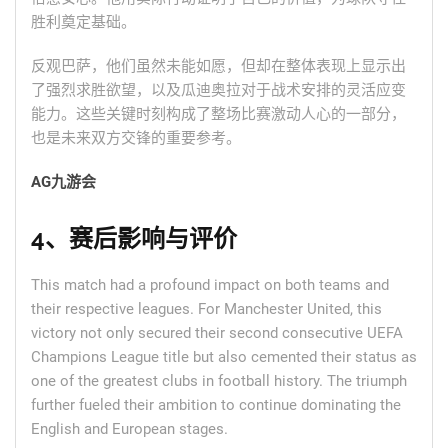
胜利奠定基础。
反观巴萨，他们虽然未能如愿，但却在整体表现上显示出
了强烈求胜欲望，以及瓜迪奥拉对于战术安排的灵活应变
能力。这些关键时刻构成了整场比赛激动人心的一部分，
也是未来双方交锋的重要参考。
AG九游会
4、赛后影响与评价
This match had a profound impact on both teams and
their respective leagues. For Manchester United, this
victory not only secured their second consecutive UEFA
Champions League title but also cemented their status as
one of the greatest clubs in football history. The triumph
further fueled their ambition to continue dominating the
English and European stages.