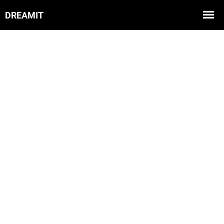
体育明星
首页
体育明星
08年曼联与巴萨巅峰对决回顾球迷心中
的经典之战