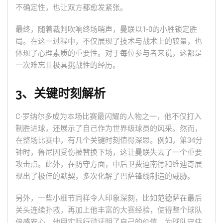
不确定性，也让双方都愈发紧张。
最终，随着裁判吹响终场哨声，曼联以1-0的小胜锁定胜
局。在这一过程中，不仅展现了技术与战术上的较量，也
体现了心理素质的重要性。对于每位参与者来说，这都是
一次难忘且极具挑战性的经历。
3、关键时刻解析
C·罗纳尔多成为本场比赛最闪耀的人物之一，他不仅打入
制胜进球，还展示了自己作为世界级球员的风采。然而，
在整场比赛中，有几个关键时刻值得深思。例如，第34分
钟时，鲁尼因受伤被替换下场，这让曼联失去了一个重要
攻击点。此外，在防守方面，中后卫费迪南德和维迪奇展
现出了极佳的默契，多次化解了巴萨锋线制造的威胁。
另外，一些小细节同样令人印象深刻，比如范德萨在最后
关头连续扑救，再加上他丰富的大赛经验，使得整个球队
倍感安心。他用实际行动证明了自己的价值，为球队守住