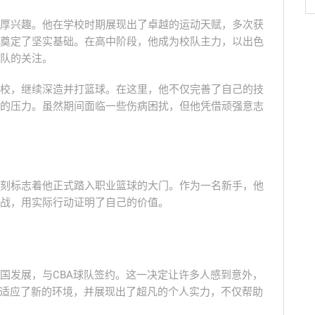
厚兴趣。他在学校时期展现出了卓越的运动天赋，多次获
奠定了坚实基础。在高中阶段，他成为校队主力，以出色
队的关注。
校，继续深造并打篮球。在这里，他不仅完善了自己的技
的压力。虽然期间面临一些伤病困扰，但他凭借顽强意志
时刻标志着他正式踏入职业篮球的大门。作为一名新手，他
战，用实际行动证明了自己的价值。
中国发展，与CBA球队签约。这一决定让许多人感到意外，
速适应了新的环境，并展现出了超凡的个人实力，不仅帮助