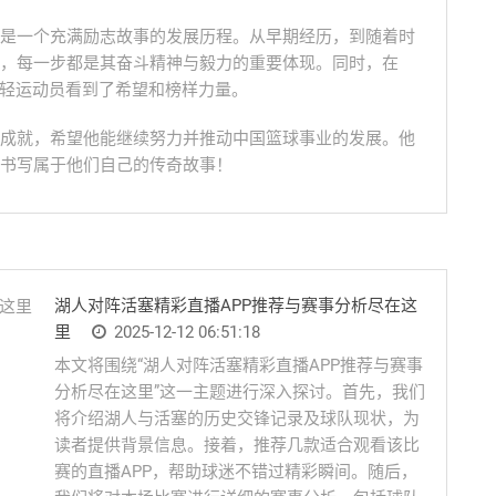
是一个充满励志故事的发展历程。从早期经历，到随着时
，每一步都是其奋斗精神与毅力的重要体现。同时，在
年轻运动员看到了希望和榜样力量。
成就，希望他能继续努力并推动中国篮球事业的发展。他
书写属于他们自己的传奇故事！
湖人对阵活塞精彩直播APP推荐与赛事分析尽在这
里
2025-12-12 06:51:18
本文将围绕“湖人对阵活塞精彩直播APP推荐与赛事
分析尽在这里”这一主题进行深入探讨。首先，我们
将介绍湖人与活塞的历史交锋记录及球队现状，为
读者提供背景信息。接着，推荐几款适合观看该比
赛的直播APP，帮助球迷不错过精彩瞬间。随后，