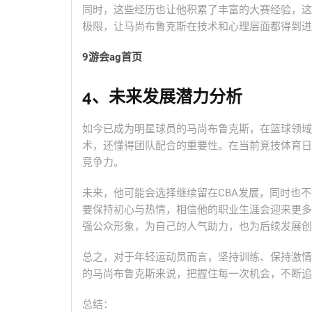
同时，这些经历也让他积累了丰富的大赛经验，这
极限，让马尚布鲁克斯在技术和心理层面都得到进
9游会ag首页
4、未来发展潜力分析
如今已成为明星球员的马尚布鲁克斯，在篮球领域
术，还懂得团队配合的重要性。在当前竞技体育日
竞争力。
未来，他可能会选择继续留在CBA发展，同时也
要保持初心与热情，相信他的职业生涯会迎来更多
强公众形象，为自己的人气助力，也为后续发展创
总之，对于年轻运动员而言，坚持训练、保持激情
的马尚布鲁克斯来说，把握住每一次机会，不断追
总结：