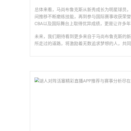
总体来看，马尚布鲁克斯从新秀成长为明星球员，
间推移不断磨练技能，再到参与国际赛事收获荣誉
CBA以及国际舞台上取得优异成绩，更是让许多
未来，我们期待看到更多来自于马尚布鲁克斯的新
所走过的道路，将激励着无数追求梦想的人，共同