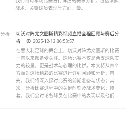
我们将对本场比赛进行详细的赛事分析，包括球队
战术、关键球员表现等方面，最...
切沃对阵尤文图斯精彩视频直播全程回顾与赛后分
析
2025-12-13 06:53:57
在意大利足球的舞台上，切沃对阵尤文图斯的比赛
一直以来都备受关注。这场比赛不仅是两支球队实
力的较量，更是战术与心理的比拼。本文将从四个
方面对这场精彩的比赛进行详细回顾和分析：首
先，我们将深入探讨比赛的前期准备与状态；其
次，分析比赛过程中的关键时刻及战术变化；接
着，我们会讨论各球员在比赛中的表现以及他们...