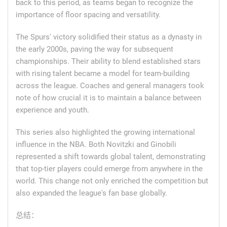
back to this period, as teams began to recognize the
importance of floor spacing and versatility.
The Spurs' victory solidified their status as a dynasty in
the early 2000s, paving the way for subsequent
championships. Their ability to blend established stars
with rising talent became a model for team-building
across the league. Coaches and general managers took
note of how crucial it is to maintain a balance between
experience and youth.
This series also highlighted the growing international
influence in the NBA. Both Novitzki and Ginobili
represented a shift towards global talent, demonstrating
that top-tier players could emerge from anywhere in the
world. This change not only enriched the competition but
also expanded the league's fan base globally.
总结：