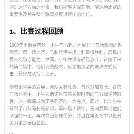
过程、球员表现、战术分析以及其对于NBA历史的影响。
通过这些方面的分析，我们能够更深刻地理解这场比赛的
重要性及其在整个联盟发展进程中的地位。
1、比赛过程回顾
2003年季后赛首轮，小牛与马刺之间展开了五场激烈的系
列赛。第一场比赛，马刺凭借主场之利取得胜利，展现出
强大的防守能力。然而，小牛并没有轻易放弃，在接下来
的第二场中，他们调整战术，以更加灵活的进攻方式反
击，最终成功扳平比分。
随着系列赛的发展，两队互有胜负，气氛愈加紧张。在第
三场比赛中，小牛凭借诺维茨基关键时刻的三分球逆转取
胜，这一瞬间成为了系列赛的一大亮点。同时，也让小牛
看到了击败马刺的希望。第四场比赛中，马刺展现出他们
顽强的一面，再次夺回领先优势，并且在第五场中以绝对
实力锁定晋级名额。