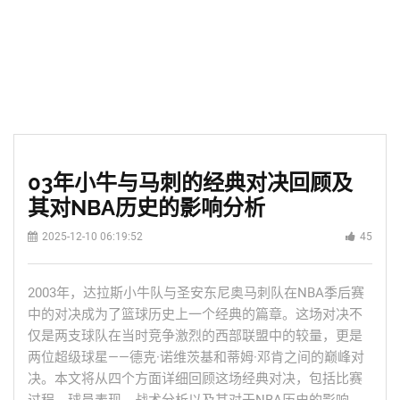
03年小牛与马刺的经典对决回顾及
其对NBA历史的影响分析
2025-12-10 06:19:52
45
2003年，达拉斯小牛队与圣安东尼奥马刺队在NBA季后赛
中的对决成为了篮球历史上一个经典的篇章。这场对决不
仅是两支球队在当时竞争激烈的西部联盟中的较量，更是
两位超级球星——德克·诺维茨基和蒂姆·邓肯之间的巅峰对
决。本文将从四个方面详细回顾这场经典对决，包括比赛