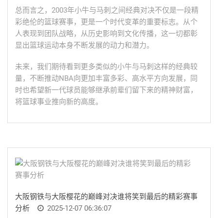
总而言之，2003年小牛与马刺之间经典对决不仅是一段精
彩绝伦的篮球赛事，更是一个时代变革的重要标志。从个
人表现到团队战略，从历史影响到文化传播，这一切都彰
显出篮球运动本身不断发展的动力和潜力。
未来，我们期待看到更多类似的小牛与马刺这样的经典较
量，不断推动NBA向更加丰富多彩、高水平方向发展，同
时也希望新一代球员能够继承前辈们留下来的精神财富，
将篮球事业推向新的高度。
大阪钢铁与大阪樱花的巅峰对决谁将笑到最后的精彩赛事
分析
2025-12-07 06:36:07