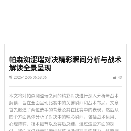
帕森洳涩瑞对决精彩瞬间分析与战术
解读全景呈现
2025-12-05 06:53:06
43
本文将对帕森洳涩瑞之间的精彩对决进行深入分析与战术
解读，旨在全面呈现比赛中的关键瞬间和战术布局。文章
首先概述了两位选手的背景及其在比赛中的表现，然后从
四个方面具体分析了对决中的精彩瞬间，包括战术运用、
心理博弈、技术细节以及赛后总结。通过这些方面的探