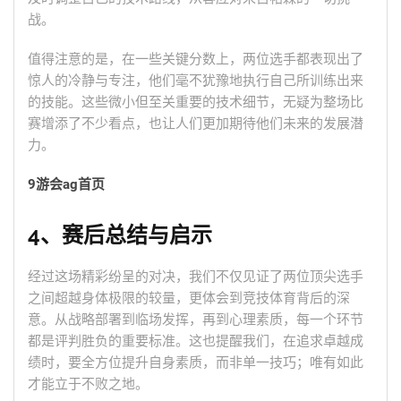
战。
值得注意的是，在一些关键分数上，两位选手都表现出了
惊人的冷静与专注，他们毫不犹豫地执行自己所训练出来
的技能。这些微小但至关重要的技术细节，无疑为整场比
赛增添了不少看点，也让人们更加期待他们未来的发展潜
力。
9游会ag首页
4、赛后总结与启示
经过这场精彩纷呈的对决，我们不仅见证了两位顶尖选手
之间超越身体极限的较量，更体会到竞技体育背后的深
意。从战略部署到临场发挥，再到心理素质，每一个环节
都是评判胜负的重要标准。这也提醒我们，在追求卓越成
绩时，要全方位提升自身素质，而非单一技巧；唯有如此
才能立于不败之地。