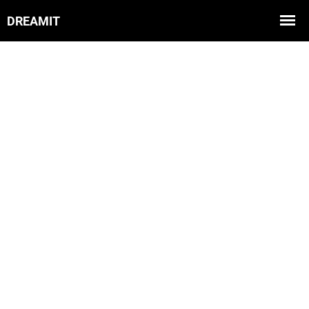
体育明星
首页
体育明星
帕森洳涩瑞对决精彩瞬间分析与战术解
读全景呈现