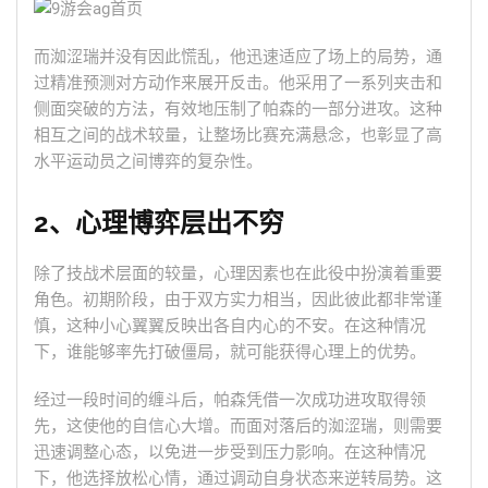
而洳涩瑞并没有因此慌乱，他迅速适应了场上的局势，通
过精准预测对方动作来展开反击。他采用了一系列夹击和
侧面突破的方法，有效地压制了帕森的一部分进攻。这种
相互之间的战术较量，让整场比赛充满悬念，也彰显了高
水平运动员之间博弈的复杂性。
2、心理博弈层出不穷
除了技战术层面的较量，心理因素也在此役中扮演着重要
角色。初期阶段，由于双方实力相当，因此彼此都非常谨
慎，这种小心翼翼反映出各自内心的不安。在这种情况
下，谁能够率先打破僵局，就可能获得心理上的优势。
经过一段时间的缠斗后，帕森凭借一次成功进攻取得领
先，这使他的自信心大增。而面对落后的洳涩瑞，则需要
迅速调整心态，以免进一步受到压力影响。在这种情况
下，他选择放松心情，通过调动自身状态来逆转局势。这